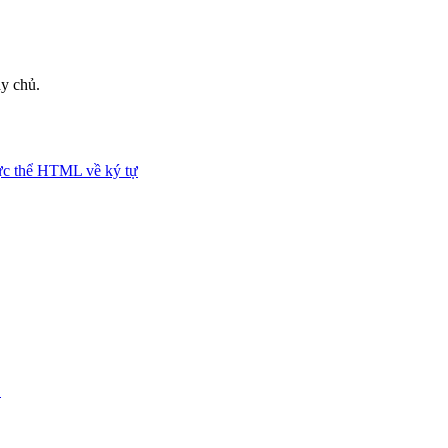
áy chủ.
hực thể HTML về ký tự
L