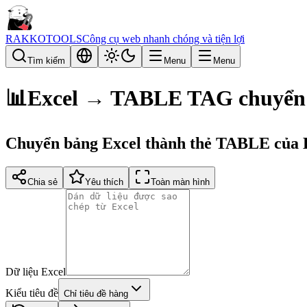
RAKKOTOOLS
Công cụ web nhanh chóng và tiện lợi
Tìm kiếm
Menu
Menu
📊
Excel → TABLE TAG chuyển
Chuyển bảng Excel thành thẻ TABLE củ
Chia sẻ
Yêu thích
Toàn màn hình
Dữ liệu Excel
Kiểu tiêu đề
Chỉ tiêu đề hàng