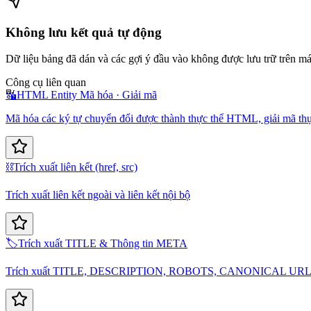
Không lưu kết quả tự động
Dữ liệu bảng đã dán và các gợi ý đầu vào không được lưu trữ trên m
Công cụ liên quan
🔣
HTML Entity Mã hóa · Giải mã
Mã hóa các ký tự chuyển đổi được thành thực thể HTML, giải mã t
⛓️
Trích xuất liên kết (href, src)
Trích xuất liên kết ngoài và liên kết nội bộ
🏷️
Trích xuất TITLE & Thông tin META
Trích xuất TITLE, DESCRIPTION, ROBOTS, CANONICAL UR