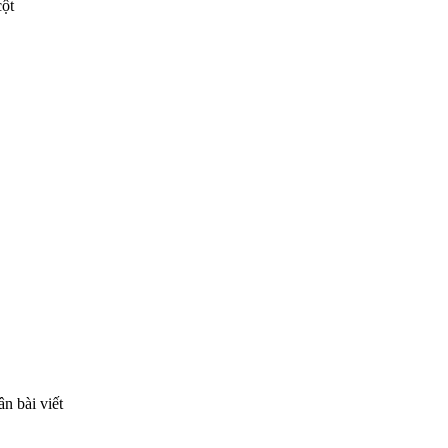
cột
n bài viết