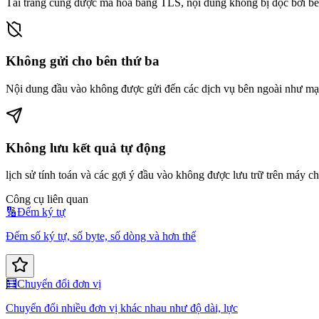
Tải trang cũng được mã hóa bằng TLS, nội dung không bị đọc bởi bê
Không gửi cho bên thứ ba
Nội dung đầu vào không được gửi đến các dịch vụ bên ngoài như mạn
Không lưu kết quả tự động
lịch sử tính toán và các gợi ý đầu vào không được lưu trữ trên máy ch
Công cụ liên quan
🔢
Đếm ký tự
Đếm số ký tự, số byte, số dòng và hơn thế
🧮
Chuyển đổi đơn vị
Chuyển đổi nhiều đơn vị khác nhau như độ dài, lực