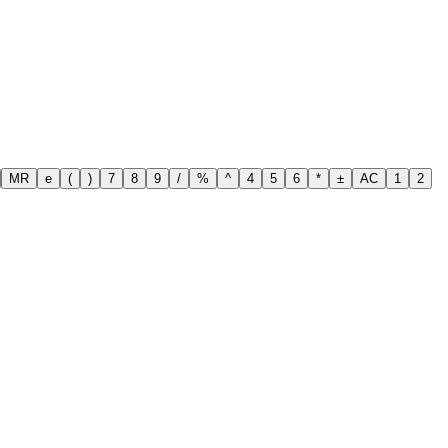
MR
e
(
)
7
8
9
/
%
^
4
5
6
*
±
AC
1
2