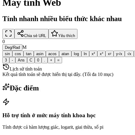
Máy tính Web
Tính nhanh nhiều biểu thức khác nhau
Chia sẻ URL
Yêu thích
0
M
Deg
/
Rad
sin
cos
tan
asin
acos
atan
log
ln
x²
x³
xʸ
y√x
√x
3
-
Ans
C
0
.
+
=
Lịch sử tính toán
Kết quả tính toán sẽ được hiển thị tại đây. (Tối đa 10 mục)
Đặc điểm
Hỗ trợ tính ở mức máy tính khoa học
Tính được cả hàm lượng giác, logarit, giai thừa, số pi