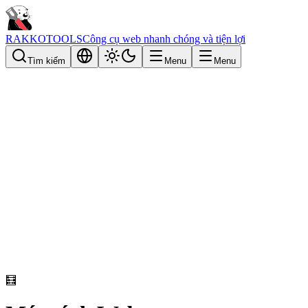
RAKKOTOOLS
Công cụ web nhanh chóng và tiện lợi
Tìm kiếm
Menu
Menu
🧮