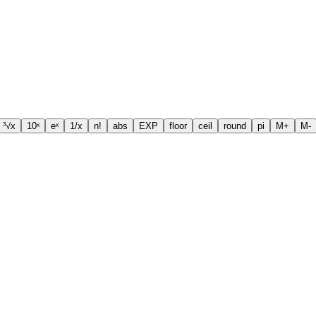
³√x
10ˣ
eˣ
1/x
n!
abs
EXP
floor
ceil
round
pi
M+
M-