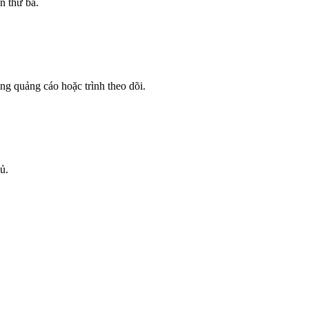
n thứ ba.
g quảng cáo hoặc trình theo dõi.
ủ.