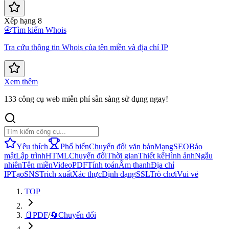
Xếp hạng 8
📇
Tìm kiếm Whois
Tra cứu thông tin Whois của tên miền và địa chỉ IP
Xem thêm
133 công cụ web miễn phí sẵn sàng sử dụng ngay!
Yêu thích
Phổ biến
Chuyển đổi văn bản
Mạng
SEO
Bảo
mật
Lập trình
HTML
Chuyển đổi
Thời gian
Thiết kế
Hình ảnh
Ngẫu
nhiên
Tên miền
Video
PDF
Tính toán
Âm thanh
Địa chỉ
IP
Tạo
SNS
Trích xuất
Xác thực
Định dạng
SSL
Trò chơi
Vui vẻ
TOP
📄
PDF
/
🔄
Chuyển đổi