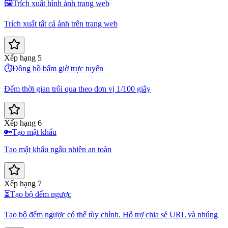
🖼️
Trích xuất hình ảnh trang web
Trích xuất tất cả ảnh trên trang web
Xếp hạng 5
⏱️
Đồng hồ bấm giờ trực tuyến
Đếm thời gian trôi qua theo đơn vị 1/100 giây
Xếp hạng 6
🔑
Tạo mật khẩu
Tạo mật khẩu ngẫu nhiên an toàn
Xếp hạng 7
⏳
Tạo bộ đếm ngược
Tạo bộ đếm ngược có thể tùy chỉnh. Hỗ trợ chia sẻ URL và nhúng