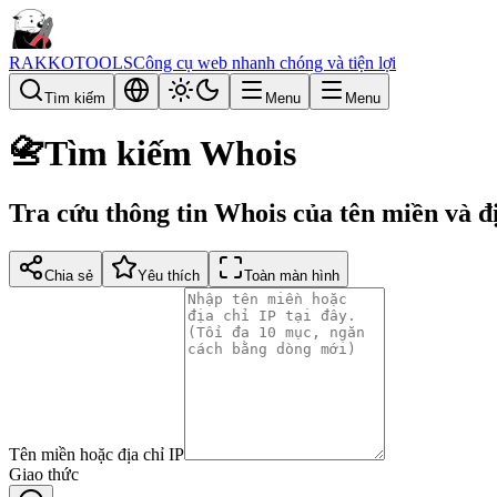
RAKKOTOOLS
Công cụ web nhanh chóng và tiện lợi
Tìm kiếm
Menu
Menu
📇
Tìm kiếm Whois
Tra cứu thông tin Whois của tên miền và đị
Chia sẻ
Yêu thích
Toàn màn hình
Tên miền hoặc địa chỉ IP
Giao thức