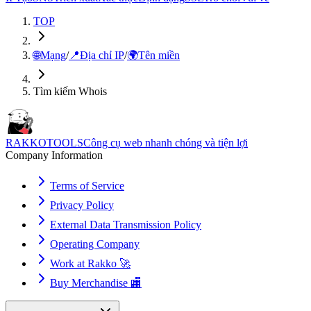
TOP
🌐
Mạng
/
📍
Địa chỉ IP
/
🌍
Tên miền
Tìm kiếm Whois
RAKKOTOOLS
Công cụ web nhanh chóng và tiện lợi
Company Information
Terms of Service
Privacy Policy
External Data Transmission Policy
Operating Company
Work at Rakko 🚀
Buy Merchandise 🏬