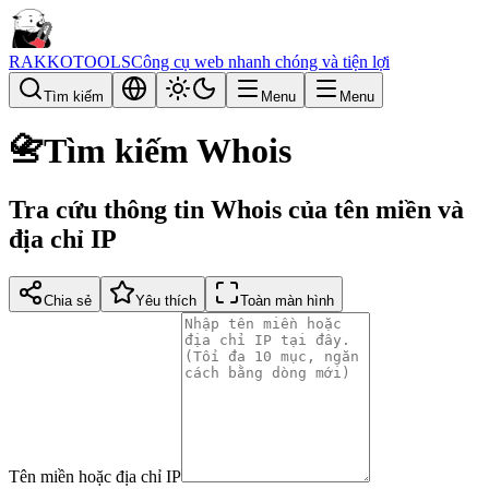
RAKKOTOOLS
Công cụ web nhanh chóng và tiện lợi
Tìm kiếm
Menu
Menu
📇
Tìm kiếm Whois
Tra cứu thông tin Whois của tên miền và
địa chỉ IP
Chia sẻ
Yêu thích
Toàn màn hình
Tên miền hoặc địa chỉ IP