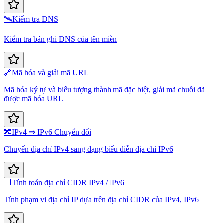
🛰️
Kiểm tra DNS
Kiểm tra bản ghi DNS của tên miền
🔗
Mã hóa và giải mã URL
Mã hóa ký tự và biểu tượng thành mã đặc biệt, giải mã chuỗi đã
được mã hóa URL
🔀
IPv4 ⇒ IPv6 Chuyển đổi
Chuyển địa chỉ IPv4 sang dạng biểu diễn địa chỉ IPv6
📐
Tính toán địa chỉ CIDR IPv4 / IPv6
Tính phạm vi địa chỉ IP dựa trên địa chỉ CIDR của IPv4, IPv6