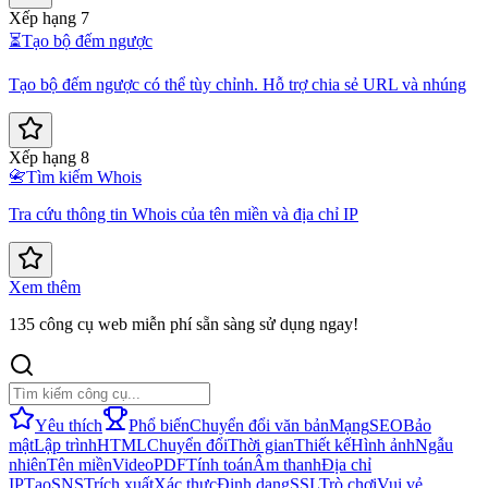
Xếp hạng 7
⏳
Tạo bộ đếm ngược
Tạo bộ đếm ngược có thể tùy chỉnh. Hỗ trợ chia sẻ URL và nhúng
Xếp hạng 8
📇
Tìm kiếm Whois
Tra cứu thông tin Whois của tên miền và địa chỉ IP
Xem thêm
135 công cụ web miễn phí sẵn sàng sử dụng ngay!
Yêu thích
Phổ biến
Chuyển đổi văn bản
Mạng
SEO
Bảo
mật
Lập trình
HTML
Chuyển đổi
Thời gian
Thiết kế
Hình ảnh
Ngẫu
nhiên
Tên miền
Video
PDF
Tính toán
Âm thanh
Địa chỉ
IP
Tạo
SNS
Trích xuất
Xác thực
Định dạng
SSL
Trò chơi
Vui vẻ