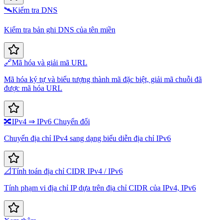
🛰️
Kiểm tra DNS
Kiểm tra bản ghi DNS của tên miền
🔗
Mã hóa và giải mã URL
Mã hóa ký tự và biểu tượng thành mã đặc biệt, giải mã chuỗi đã
được mã hóa URL
🔀
IPv4 ⇒ IPv6 Chuyển đổi
Chuyển địa chỉ IPv4 sang dạng biểu diễn địa chỉ IPv6
📐
Tính toán địa chỉ CIDR IPv4 / IPv6
Tính phạm vi địa chỉ IP dựa trên địa chỉ CIDR của IPv4, IPv6