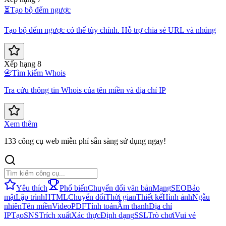
⏳
Tạo bộ đếm ngược
Tạo bộ đếm ngược có thể tùy chỉnh. Hỗ trợ chia sẻ URL và nhúng
Xếp hạng 8
📇
Tìm kiếm Whois
Tra cứu thông tin Whois của tên miền và địa chỉ IP
Xem thêm
133 công cụ web miễn phí sẵn sàng sử dụng ngay!
Yêu thích
Phổ biến
Chuyển đổi văn bản
Mạng
SEO
Bảo
mật
Lập trình
HTML
Chuyển đổi
Thời gian
Thiết kế
Hình ảnh
Ngẫu
nhiên
Tên miền
Video
PDF
Tính toán
Âm thanh
Địa chỉ
IP
Tạo
SNS
Trích xuất
Xác thực
Định dạng
SSL
Trò chơi
Vui vẻ