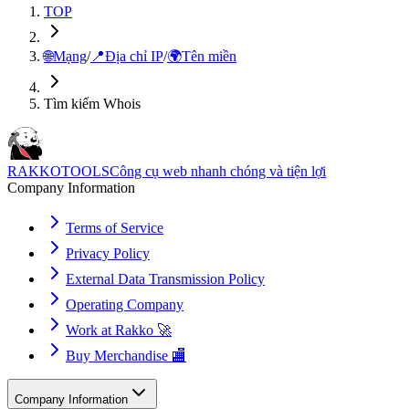
TOP
🌐
Mạng
/
📍
Địa chỉ IP
/
🌍
Tên miền
Tìm kiếm Whois
RAKKOTOOLS
Công cụ web nhanh chóng và tiện lợi
Company Information
Terms of Service
Privacy Policy
External Data Transmission Policy
Operating Company
Work at Rakko 🚀
Buy Merchandise 🏬
Company Information