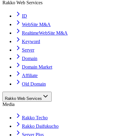
Rakko Web Services
ID
WebSite M&A
RealtimeWebSite M&A
Keyword
Server
Domain
Domain Market
Affiliate
Old Domain
Rakko Web Services
Media
Rakko Techo
Rakko Daifukucho
Server Plus