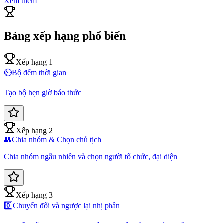
Xem thêm
Bảng xếp hạng phổ biến
Xếp hạng 1
⏲️
Bộ đếm thời gian
Tạo bộ hẹn giờ báo thức
Xếp hạng 2
👥
Chia nhóm & Chọn chủ tịch
Chia nhóm ngẫu nhiên và chọn người tổ chức, đại diện
Xếp hạng 3
0️⃣
Chuyển đổi và ngược lại nhị phân