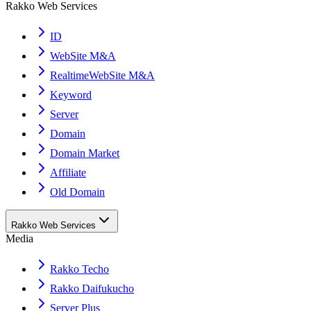
Rakko Web Services
ID
WebSite M&A
RealtimeWebSite M&A
Keyword
Server
Domain
Domain Market
Affiliate
Old Domain
Rakko Web Services
Media
Rakko Techo
Rakko Daifukucho
Server Plus