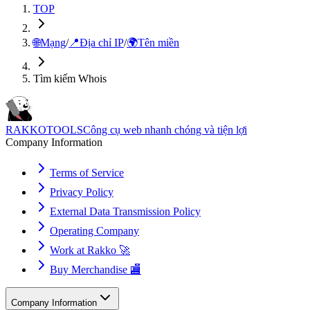
TOP
🌐
Mạng
/
📍
Địa chỉ IP
/
🌍
Tên miền
Tìm kiếm Whois
RAKKOTOOLS
Công cụ web nhanh chóng và tiện lợi
Company Information
Terms of Service
Privacy Policy
External Data Transmission Policy
Operating Company
Work at Rakko 🚀
Buy Merchandise 🏬
Company Information