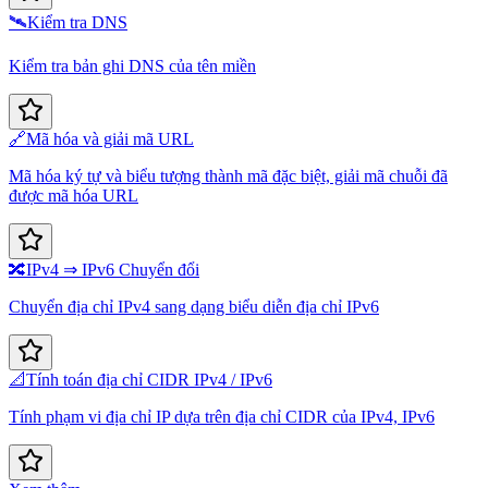
🛰️
Kiểm tra DNS
Kiểm tra bản ghi DNS của tên miền
🔗
Mã hóa và giải mã URL
Mã hóa ký tự và biểu tượng thành mã đặc biệt, giải mã chuỗi đã
được mã hóa URL
🔀
IPv4 ⇒ IPv6 Chuyển đổi
Chuyển địa chỉ IPv4 sang dạng biểu diễn địa chỉ IPv6
📐
Tính toán địa chỉ CIDR IPv4 / IPv6
Tính phạm vi địa chỉ IP dựa trên địa chỉ CIDR của IPv4, IPv6