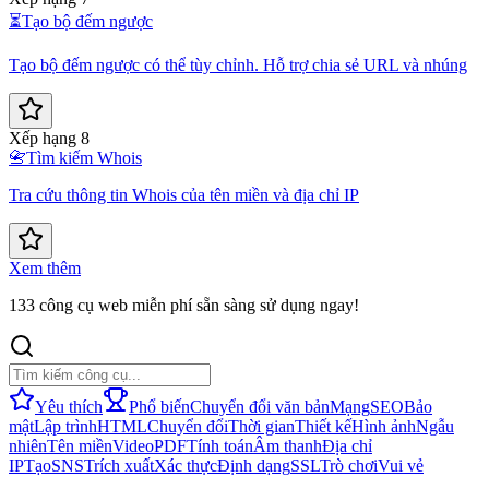
⏳
Tạo bộ đếm ngược
Tạo bộ đếm ngược có thể tùy chỉnh. Hỗ trợ chia sẻ URL và nhúng
Xếp hạng 8
📇
Tìm kiếm Whois
Tra cứu thông tin Whois của tên miền và địa chỉ IP
Xem thêm
133 công cụ web miễn phí sẵn sàng sử dụng ngay!
Yêu thích
Phổ biến
Chuyển đổi văn bản
Mạng
SEO
Bảo
mật
Lập trình
HTML
Chuyển đổi
Thời gian
Thiết kế
Hình ảnh
Ngẫu
nhiên
Tên miền
Video
PDF
Tính toán
Âm thanh
Địa chỉ
IP
Tạo
SNS
Trích xuất
Xác thực
Định dạng
SSL
Trò chơi
Vui vẻ